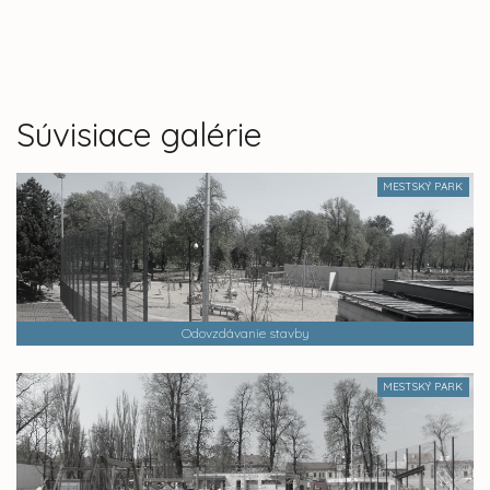
Súvisiace galérie
MESTSKÝ PARK
Odovzdávanie stavby
MESTSKÝ PARK