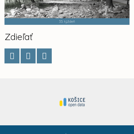
33. týždeň
Zdieľať