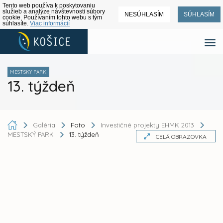
Tento web používa k poskytovaniu
služieb a analýze návštevnosti súbory
NESÚHLASÍM
SÚHLASÍM
cookie. Používaním tohto webu s tým
súhlasíte.
Viac informácií
MESTSKÝ PARK
13. týždeň
Galéria
Foto
Investičné projekty EHMK 2013
MESTSKÝ PARK
13. týždeň
CELÁ OBRAZOVKA