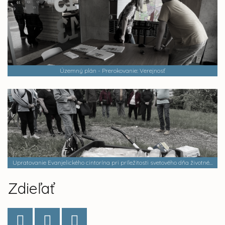
Územný plán - Prerokovanie: Verejnosť
Upratovanie Evanjelického cintorína pri príležitosti svetového dňa životného prostredia
Zdieľať