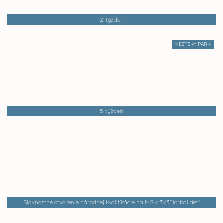
2. týždeň
MESTSKÝ PARK
5. týždeň
Slávnostne otvorenie národnej kvalifikácie na MS v 3V3Florbal detí