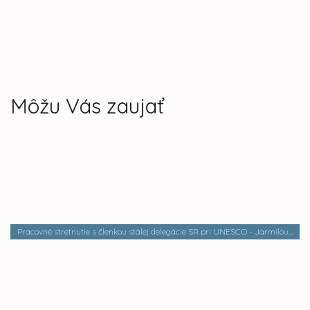
Môžu Vás zaujať
Pracovné stretnutie s členkou stálej delegácie SR pri UNESCO - Jarmilou Fréaud