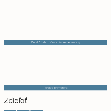
Detská železnička - otvorenie sezóny
Porada primátora
Zdieľať