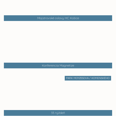
Majstrovské oslavy HC Košice
Konferencia Magnetize
PARK MOYZESOVA / KOMENSKÉHO
33. týždeň