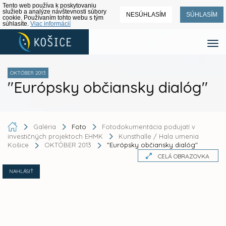
Tento web používa k poskytovaniu
služieb a analýze návštevnosti súbory
NESÚHLASÍM
SÚHLASÍM
cookie. Používaním tohto webu s tým
súhlasíte.
Viac informácií
OKTÓBER 2013
"Európsky občiansky dialóg"
Galéria
Foto
Fotodokumentácia podujatí v
investičných projektoch EHMK
Kunsthalle / Hala umenia
Košice
OKTÓBER 2013
"Európsky občiansky dialóg"
CELÁ OBRAZOVKA
NAHLÁSIŤ