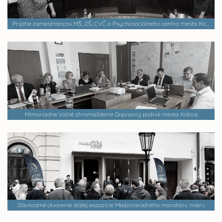
Prijatie zamestnancov MŠ, ZŠ, CVČ a Psychosociálneho centra mesta Košice ako dobrovoľníkov Call centra mesta Košice v čase pandémie COVID -19
Mimoriadne Valné zhromaždenie Dopravný podnik mesta Košice
Slávnostné otvorenie stálej expozície Medzinárodného maratónu mieru