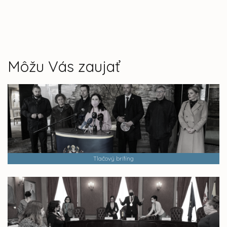
Môžu Vás zaujať
Tlačový brífing