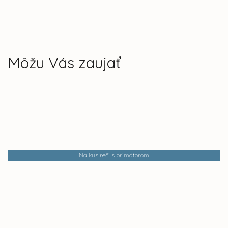
Môžu Vás zaujať
Na kus reči s primátorom