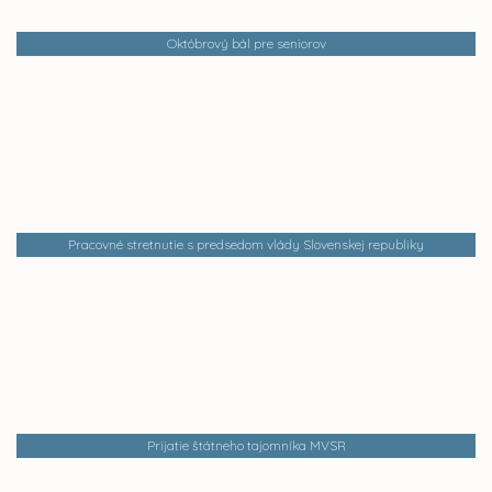
Októbrový bál pre seniorov
Pracovné stretnutie s predsedom vlády Slovenskej republiky
Prijatie štátneho tajomníka MVSR