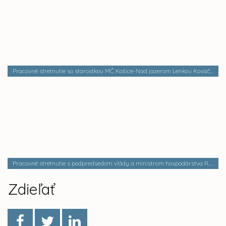
Pracovné stretnutie so starostkou MČ Košice-Nad jazerom Lenkou Kovačevičovou
Pracovné stretnutie s podpredsedom vlády a ministrom hospodárstva R. Sulíkom
Zdieľať