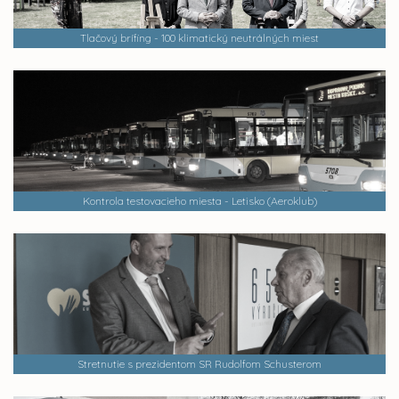
Tlačový brífing - 100 klimatický neutrálných miest
Kontrola testovacieho miesta - Letisko (Aeroklub)
Stretnutie s prezidentom SR Rudolfom Schusterom