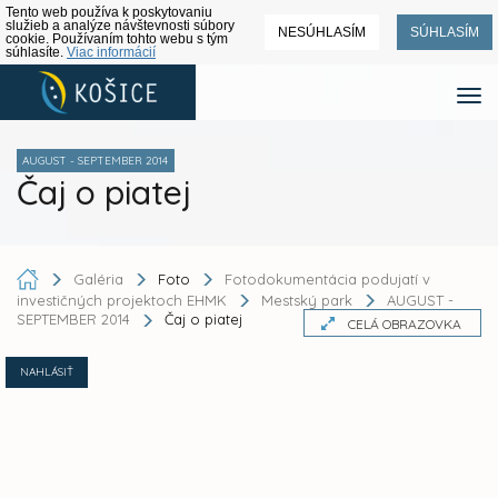
Tento web používa k poskytovaniu
služieb a analýze návštevnosti súbory
NESÚHLASÍM
SÚHLASÍM
cookie. Používaním tohto webu s tým
súhlasíte.
Viac informácií
AUGUST - SEPTEMBER 2014
Čaj o piatej
Galéria
Foto
Fotodokumentácia podujatí v
investičných projektoch EHMK
Mestský park
AUGUST -
SEPTEMBER 2014
Čaj o piatej
CELÁ OBRAZOVKA
NAHLÁSIŤ