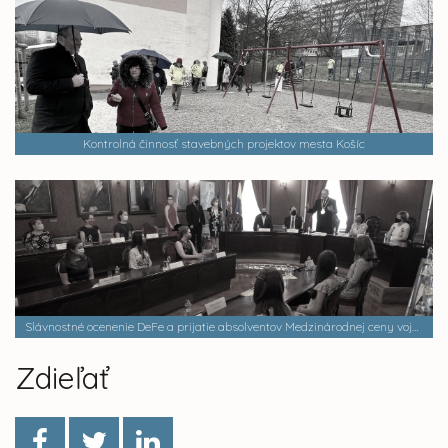
Kontrolná činnosť stavebných projektov mesta Košíc
Slávnostné ocenenie DeFe a prijatie absolventov Medzinárodnej ceny vojvodu z Edinburghu
Zdieľať