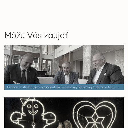
Môžu Vás zaujať
Pracovné stretnutie s prezidentom Slovenskej plaveckej federácie Ivanom Šulekom