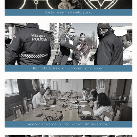
Rozžiarenie Mestského parku
Kontrola dodržiavania opatrení a nariadení
Agenda stavebného úradu (výkon štátnej správy)