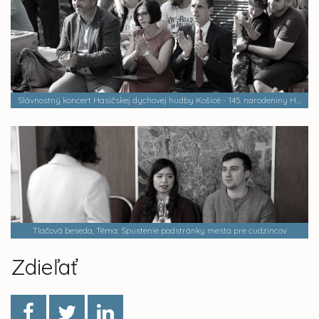
Slávnostný koncert Hasičskej dychovej hudby Košice - 145. narodeniny Hasičskej dychovej hudby Košice
Tlačová beseda, Téma: Spustenie podstránky mesta pre cudzincov
Zdieľať