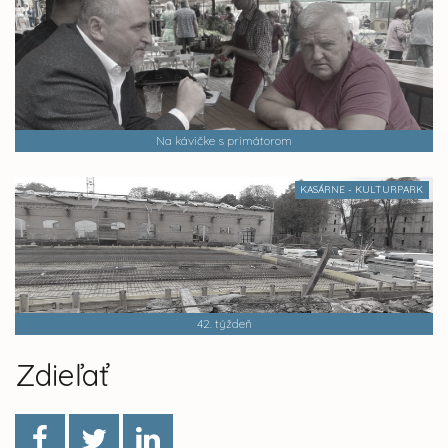
Na kávičke s primátorom
KASÁRNE - KULTURPARK
42. týždeň
Zdieľať