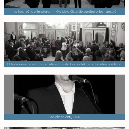
Na kus reči s primátorom - Krajšie a čistejšie verejné priestranstvá
Udeľovanie ocenení za aktivitu v oblasti dobrovoľníctva a baletné predstavenie - Ludwig Minkus: BAJADÉRA
Košické talenty 2009