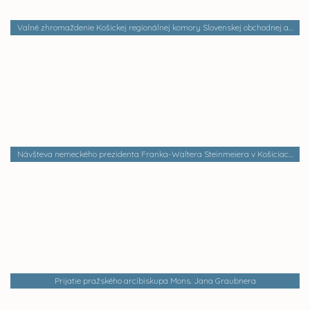
Valné zhromaždenie Košickej regionálnej komory Slovenskej obchodnej a priemyselnej komory
Návšteva nemeckého prezidenta Franka-Waltera Steinmeiera v Košiciach
Prijatie pražského arcibiskupa Mons. Jana Graubnera