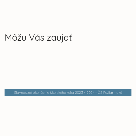
Môžu Vás zaujať
Slávnostné ukončenie školského roka 2023 / 2024 - ŽS Požiarnická