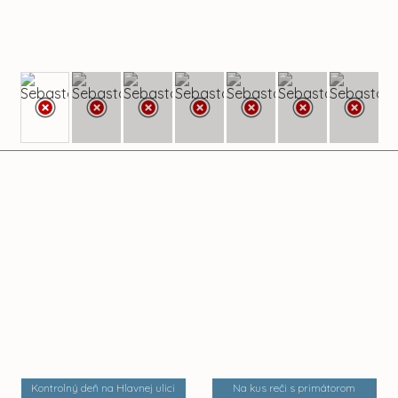
Kontrolný deň na Hlavnej ulici
Na kus reči s primátorom