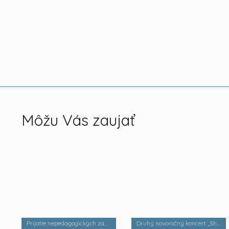
Môžu Vás zaujať
Prijatie nepedagogických zamestnancov v Historickej radnici
Druhý novoročný koncert „Shana Tova”