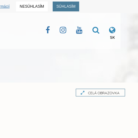
rmácií
NESÚHLASÍM
SÚHLASÍM
SK
CELÁ OBRAZOVKA