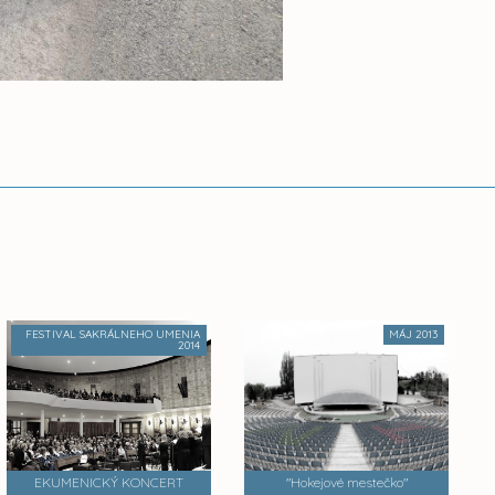
FESTIVAL SAKRÁLNEHO UMENIA
MÁJ 2013
2014
EKUMENICKÝ KONCERT
"Hokejové mestečko"