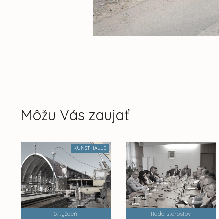
Môžu Vás zaujať
KUNSTHALLE
5. týždeň
Rada starostov