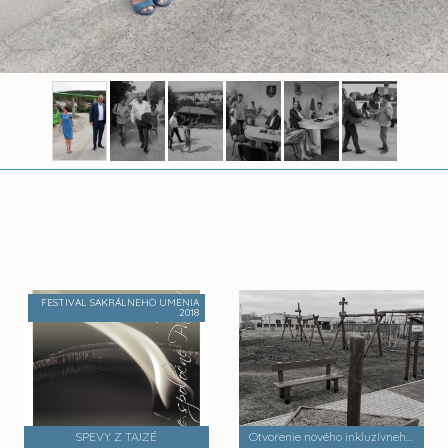
FESTIVAL SAKRÁLNEHO UMENIA
2018
SPEVY Z TAIZÉ
Otvorenie nového inkluzívneho detského ihriska za účasti ministra práce, socialnych vecí a rodiny Erikom Tomášom