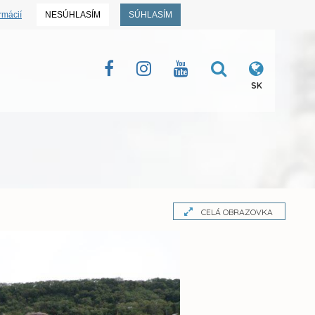
rmácií
NESÚHLASÍM
SÚHLASÍM
SK
CELÁ OBRAZOVKA