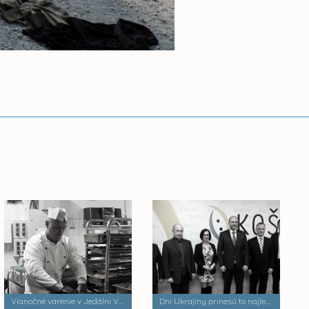
Vianočné varenie v Jedálni Vojvodská v Košiciach
Dni Ukrajiny prinesú to najlepšie nielen z cezhraničnej spolupráce Košíc a Užhorodu