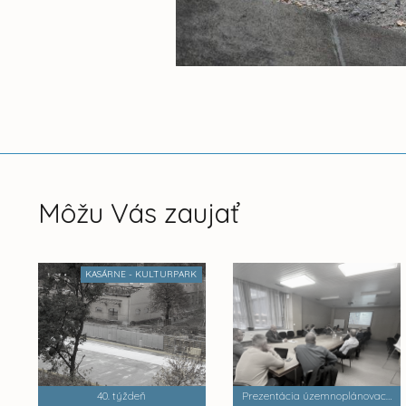
Môžu Vás zaujať
KASÁRNE - KULTURPARK
40. týždeň
Prezentácia územnoplánovacej dokumentácie