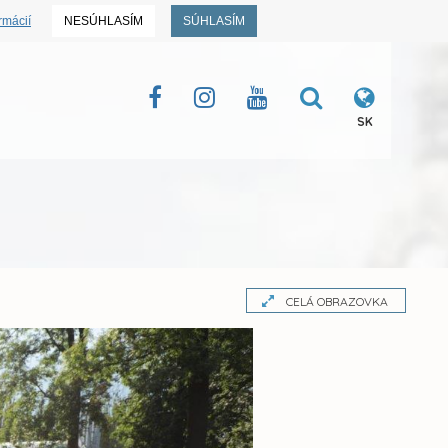
rmácií
NESÚHLASÍM
SÚHLASÍM
SK
CELÁ OBRAZOVKA