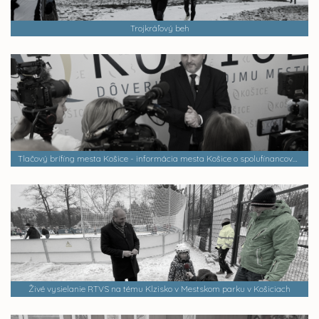
Trojkráľový beh
Tlačový brífing mesta Košice - informácia mesta Košice o spolufinancovaní mestských častí po rokovaní Rady starostov.
Živé vysielanie RTVS na tému Klzisko v Mestskom parku v Košiciach