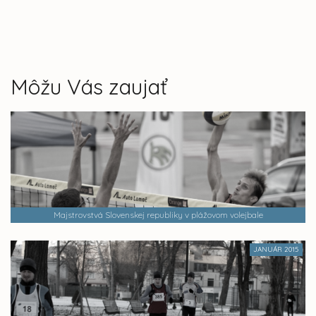
Môžu Vás zaujať
Majstrovstvá Slovenskej republiky v plážovom volejbale
JANUÁR 2015