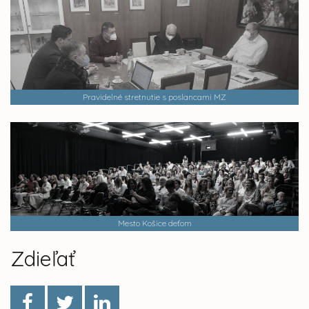
Pravidelné stretnutie s poslancami MZ
Mesto Košice deťom
Zdieľať