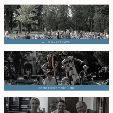
Latino leto s Miguelom
Zelené Košice medzi ľuďmi