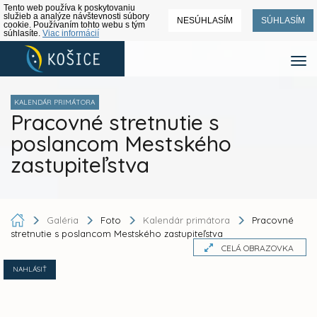
Tento web používa k poskytovaniu
služieb a analýze návštevnosti súbory
NESÚHLASÍM
SÚHLASÍM
cookie. Používaním tohto webu s tým
súhlasíte.
Viac informácií
KALENDÁR PRIMÁTORA
Pracovné stretnutie s
poslancom Mestského
zastupiteľstva
Galéria
Foto
Kalendár primátora
Pracovné
stretnutie s poslancom Mestského zastupiteľstva
CELÁ OBRAZOVKA
NAHLÁSIŤ