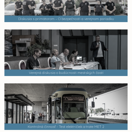
Diskusia s primátorom – O bezpečnosti a verejnom poriadku
Verejná diskusia o budúcnosti mestských častí
Kontrolná činnosť - Test električiek a trate MET 2