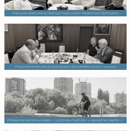
Pracovné stretnutie so štátnym tajomníkom Radomírom Šalitrošom
Pracovné stretnutie so zástupcami obchodného centra Cassovia
Poklepanie kameňa projektu - Výstavba chodníkov v rekreačnej lokalite Jazero