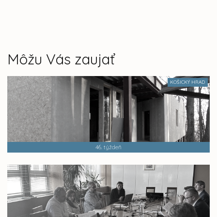
Môžu Vás zaujať
KOŠICKÝ HRAD
46. týždeň