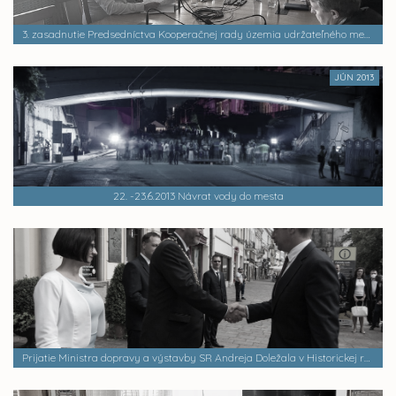
3. zasadnutie Predsedníctva Kooperačnej rady územia udržateľného mestského rozvoja funkčnej oblasti mesta Košice
JÚN 2013
22. -23.6.2013 Návrat vody do mesta
Prijatie Ministra dopravy a výstavby SR Andreja Doležala v Historickej radnici mesta Košice