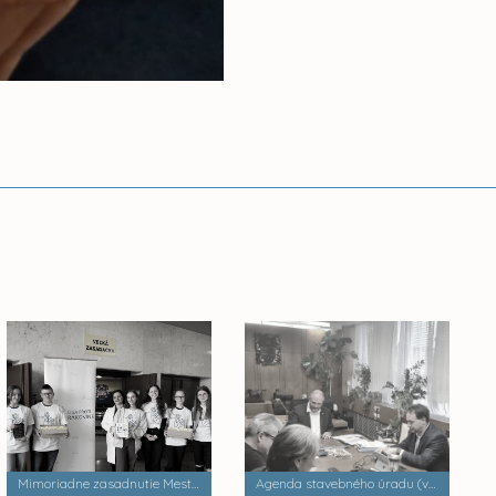
Mimoriadne zasadnutie Mestského zastupiteľstva
Agenda stavebného úradu (výkon štátnej správy)