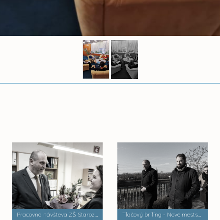
Pracovná návšteva ZŠ Starozagorská
Tlačový brífing - Nové mestské centrum Hornád