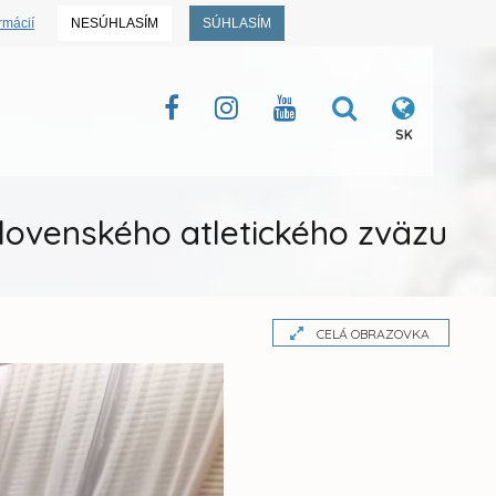
rmácií
NESÚHLASÍM
SÚHLASÍM
SK
lovenského atletického zväzu
CELÁ OBRAZOVKA