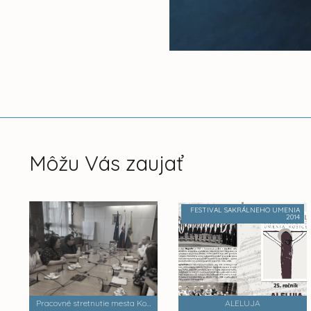
Môžu Vás zaujať
FESTIVAL SAKRÁLNEHO UMENIA
2014
Pracovné stretnutie mesta Košice so Slovenskou organizáciou Unicef
ALELUJA