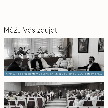
Môžu Vás zaujať
Stretnutie s prezidentom Slovenského zväzu cyklistiky (SZC) Petrom Privarom