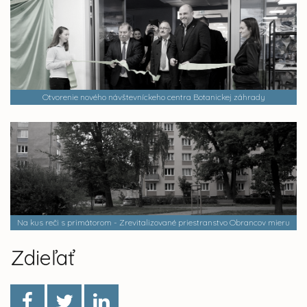
Otvorenie nového návštevníckeho centra Botanickej záhrady
Na kus reči s primátorom - Zrevitalizované priestranstvo Obrancov mieru
Zdieľať