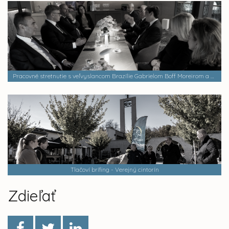
Pracovné stretnutie s veľvyslancom Brazílie Gabrielom Boff Moreirom a veľvyslancom Egypta Aymanom Aly Kamelom
Tlačoví brífing - Verejný cintorín
Zdieľať