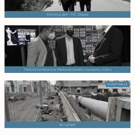
Kntrolný deň - MČ Západ
Tlačová konferencia Medzinárodného maratónu mieru
KUNSTHALLE
40. týždeň