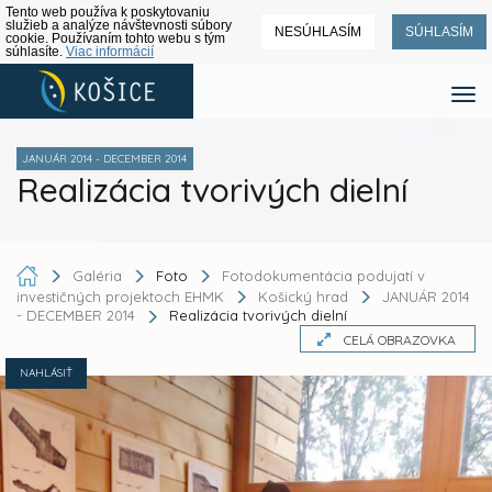
Tento web používa k poskytovaniu
služieb a analýze návštevnosti súbory
NESÚHLASÍM
SÚHLASÍM
cookie. Používaním tohto webu s tým
súhlasíte.
Viac informácií
JANUÁR 2014 - DECEMBER 2014
Realizácia tvorivých dielní
Galéria
Foto
Fotodokumentácia podujatí v
investičných projektoch EHMK
Košický hrad
JANUÁR 2014
- DECEMBER 2014
Realizácia tvorivých dielní
CELÁ OBRAZOVKA
NAHLÁSIŤ