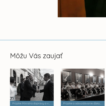
Môžu Vás zaujať
Prijatie Ministra dopravy a výstavby SR Andreja Doležala v Historickej radnici mesta Košice
Prijatie a odovzdávanie ďakovných listov Florbalisti ATU KOŠICE, VK Slávia TU Košice, HC Košice