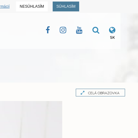
rmácií
NESÚHLASÍM
SÚHLASÍM
SK
CELÁ OBRAZOVKA