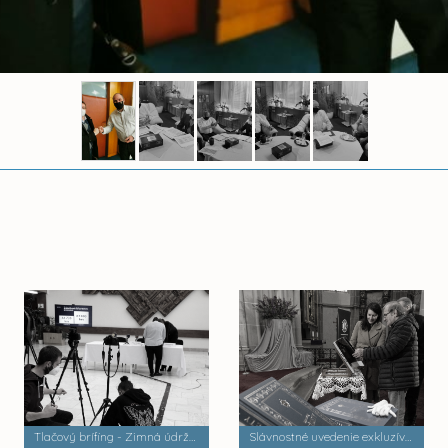
Tlačový brífing - Zimná údržba
Slávnostné uvedenie exkluzívnej publikácie z edície Luxusná knižnica