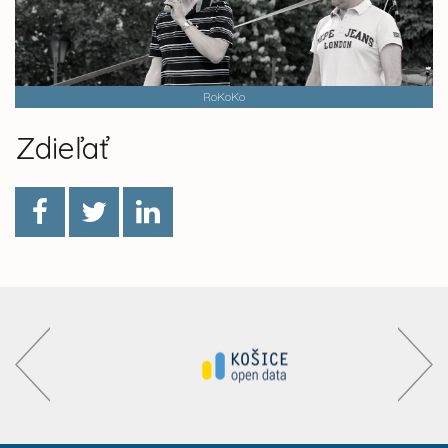
RoKoKo
Zdieľať