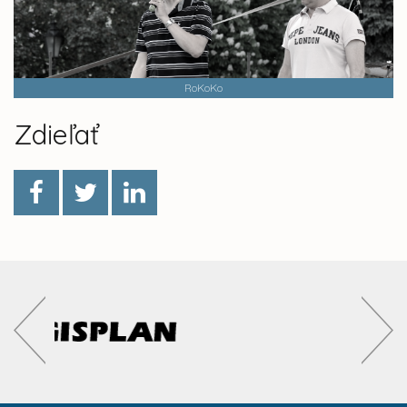
RoKoKo
Zdieľať