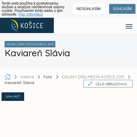
Tento web používa k poskytovaniu
služieb a analýze návštevnosti súbory
NESÚHLASÍM
SÚHLASÍM
cookie. Používaním tohto webu s tým
súhlasíte.
Viac informácií
OSLAVY DŇA MESTA KOŠICE 2013
Kaviareň Slávia
Galéria
Foto
OSLAVY DŇA MESTA KOŠICE 2013
Kaviareň Slávia
CELÁ OBRAZOVKA
NAHLÁSIŤ