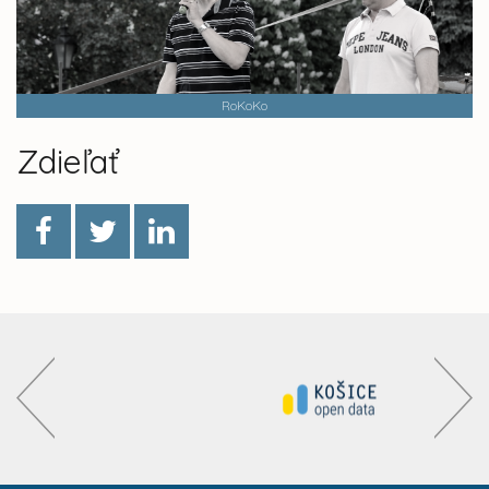
RoKoKo
Zdieľať