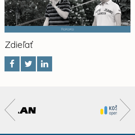
RoKoKo
Zdieľať