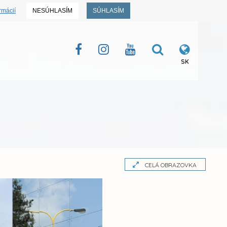
rmácií
NESÚHLASÍM
SÚHLASÍM
SK
CELÁ OBRAZOVKA