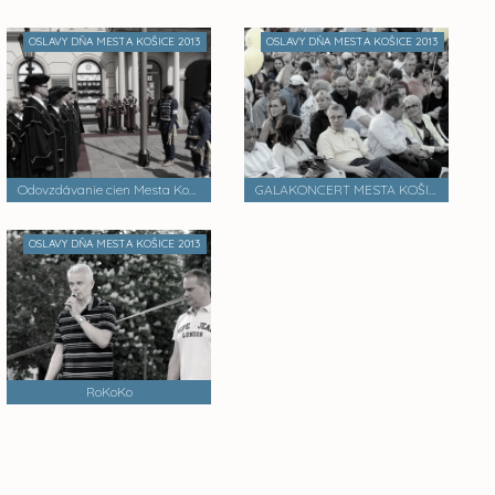
OSLAVY DŇA MESTA KOŠICE 2013
OSLAVY DŇA MESTA KOŠICE 2013
Odovzdávanie cien Mesta Košice
GALAKONCERT MESTA KOŠICE
OSLAVY DŇA MESTA KOŠICE 2013
RoKoKo