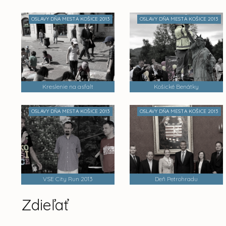
OSLAVY DŇA MESTA KOŠICE 2013
OSLAVY DŇA MESTA KOŠICE 2013
Kreslenie na asfalt
Košické Benátky
OSLAVY DŇA MESTA KOŠICE 2013
OSLAVY DŇA MESTA KOŠICE 2013
VSE City Run 2013
Deň Petrohradu
Zdieľať