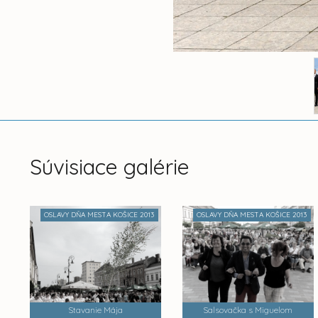
Súvisiace galérie
OSLAVY DŇA MESTA KOŠICE 2013
OSLAVY DŇA MESTA KOŠICE 2013
Stavanie Mája
Salsovačka s Miguelom