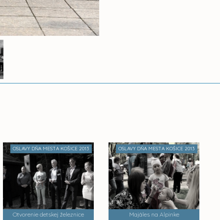
OSLAVY DŇA MESTA KOŠICE 2013
OSLAVY DŇA MESTA KOŠICE 2013
Otvorenie detskej železnice
Majáles na Alpinke