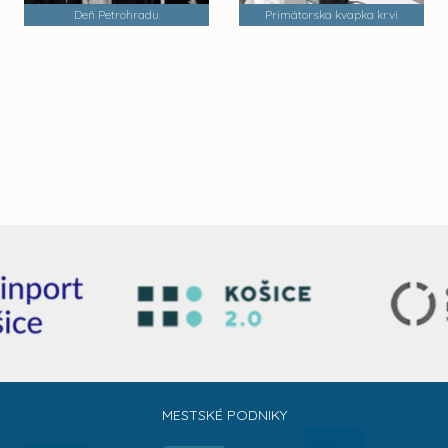
Deň Petrohradu
Primátorska kvapka krvi
MESTSKÉ PODNIKY