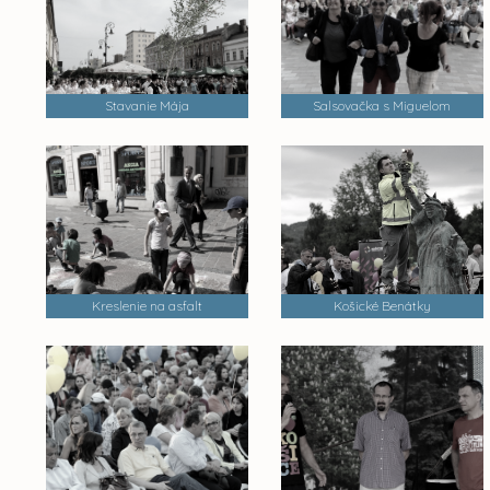
Stavanie Mája
Salsovačka s Miguelom
Kreslenie na asfalt
Košické Benátky