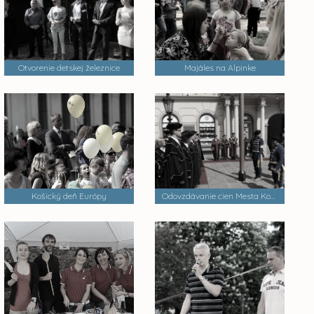
Otvorenie detskej železnice
Majáles na Alpinke
Košický deň Európy
Odovzdávanie cien Mesta Košice