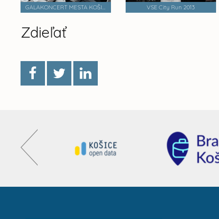
GALAKONCERT MESTA KOŠICE
VSE City Run 2013
Zdieľať