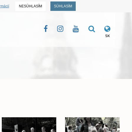
rmácií
NESÚHLASÍM
SÚHLASÍM
SK