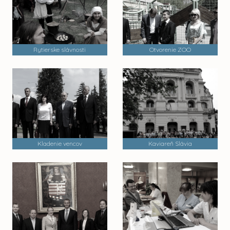
Rytierske slávnosti
Otvorenie ZOO
Kladenie vencov
Kaviareň Slávia