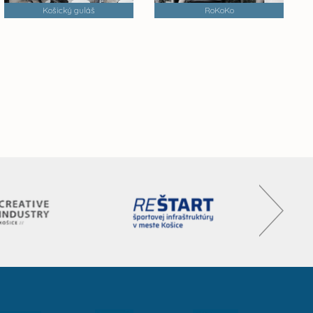
Košický guláš
RoKoKo