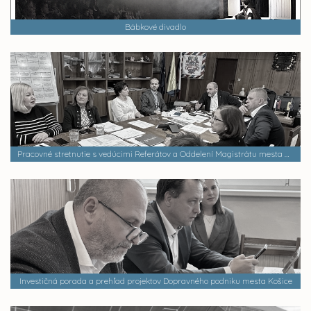
Bábkové divadlo
Pracovné stretnutie s vedúcimi Referátov a Oddelení Magistrátu mesta Košice ku krízovým opatreniam Mesta Košice na rok 2024
Investičná porada a prehľad projektov Dopravného podniku mesta Košice