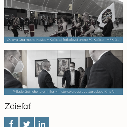
Oslavy Dňa mesta Košice v Košickej futbalovej aréne FC Košice - MFK Dubnica
Prijatie štátneho tajomníka Ministerstva dopravy Jaroslava Kmeťa
Zdieľať