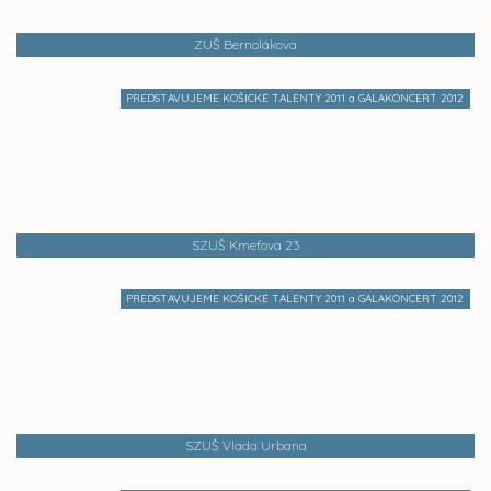
ZUŠ Bernolákova
PREDSTAVUJEME KOŠICKÉ TALENTY 2011 a GALAKONCERT 2012
SZUŠ Kmeťova 23
PREDSTAVUJEME KOŠICKÉ TALENTY 2011 a GALAKONCERT 2012
SZUŠ Vlada Urbana