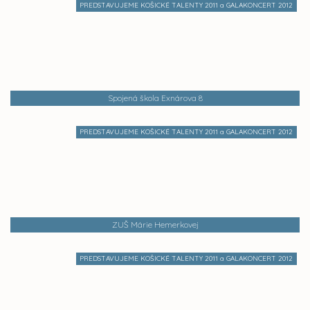
PREDSTAVUJEME KOŠICKÉ TALENTY 2011 a GALAKONCERT 2012
Spojená škola Exnárova 8
PREDSTAVUJEME KOŠICKÉ TALENTY 2011 a GALAKONCERT 2012
ZUŠ Márie Hemerkovej
PREDSTAVUJEME KOŠICKÉ TALENTY 2011 a GALAKONCERT 2012