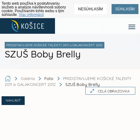
Tento web používa k poskytovaniu
služieb a analýze návštevnosti súbory
NESÚHLASÍM
SÚHLASÍM
cookie. Používaním tohto webu s tým
súhlasíte.
Viac informácií
PREDSTAVUJEME KOŠICKÉ TALENTY 2011 a GALAKONCERT 2012
SZUŠ Boby Brelly
Galéria
Foto
PREDSTAVUJEME KOŠICKÉ TALENTY
2011 a GALAKONCERT 2012
SZUŠ Boby Brelly
CELÁ OBRAZOVKA
NAHLÁSIŤ