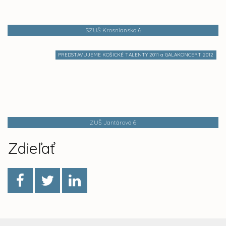
SZUŠ Krosnianska 6
PREDSTAVUJEME KOŠICKÉ TALENTY 2011 a GALAKONCERT 2012
ZUŠ Jantárová 6
Zdieľať