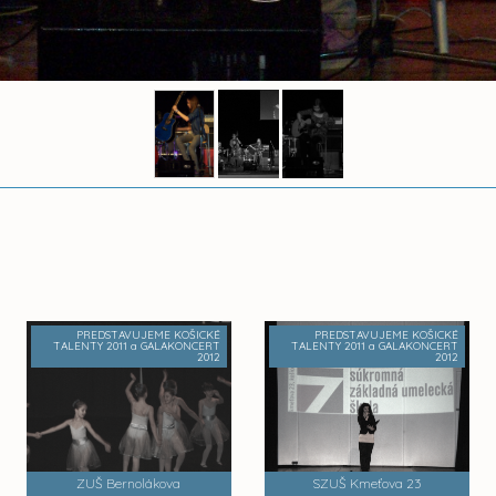
PREDSTAVUJEME KOŠICKÉ
PREDSTAVUJEME KOŠICKÉ
TALENTY 2011 a GALAKONCERT
TALENTY 2011 a GALAKONCERT
2012
2012
ZUŠ Bernolákova
SZUŠ Kmeťova 23