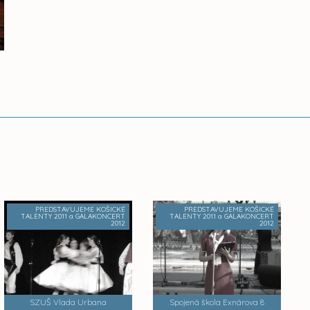
PREDSTAVUJEME KOŠICKÉ
PREDSTAVUJEME KOŠICKÉ
TALENTY 2011 a GALAKONCERT
TALENTY 2011 a GALAKONCERT
2012
2012
SZUŠ Vlada Urbana
Spojená škola Exnárova 8