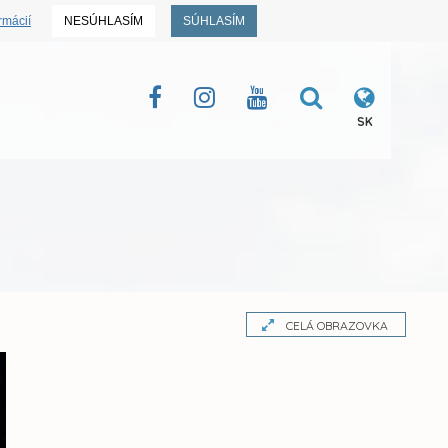
rmácií
NESÚHLASÍM
SÚHLASÍM
SK
CELÁ OBRAZOVKA