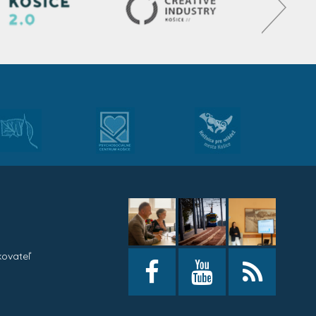
kovateľ
h