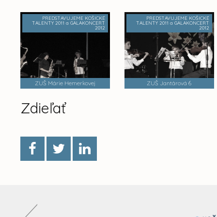
PREDSTAVUJEME KOŠICKÉ
PREDSTAVUJEME KOŠICKÉ
TALENTY 2011 a GALAKONCERT
TALENTY 2011 a GALAKONCERT
2012
2012
ZUŠ Márie Hemerkovej
ZUŠ Jantárová 6
Zdieľať