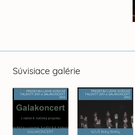
Súvisiace galérie
PREDSTAVUJEME KOŠICKÉ
PREDSTAVUJEME KOŠICKÉ
TALENTY 2011 a GALAKONCERT
TALENTY 2011 a GALAKONCERT
2012
2012
GALAKONCERT
SZUŠ Boby Brelly