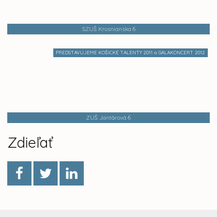
SZUŠ Krosnianska 6
PREDSTAVUJEME KOŠICKÉ TALENTY 2011 a GALAKONCERT 2012
ZUŠ Jantárová 6
Zdieľať