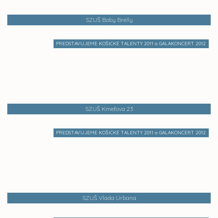
SZUŠ Boby Brelly
PREDSTAVUJEME KOŠICKÉ TALENTY 2011 a GALAKONCERT 2012
SZUŠ Kmeťova 23
PREDSTAVUJEME KOŠICKÉ TALENTY 2011 a GALAKONCERT 2012
SZUŠ Vlada Urbana