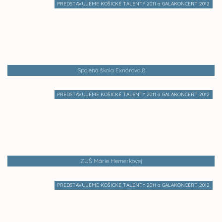
PREDSTAVUJEME KOŠICKÉ TALENTY 2011 a GALAKONCERT 2012
Spojená škola Exnárova 8
PREDSTAVUJEME KOŠICKÉ TALENTY 2011 a GALAKONCERT 2012
ZUŠ Márie Hemerkovej
PREDSTAVUJEME KOŠICKÉ TALENTY 2011 a GALAKONCERT 2012