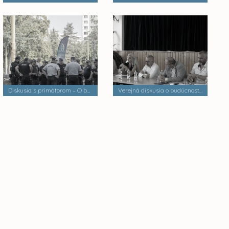
Diskusia s primátorom – O bezpečnosti a verejnom poriadku
Verejná diskusia o budúcnosti mestských častí