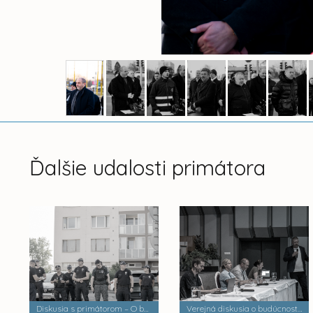
Ďalšie udalosti primátora
Diskusia s primátorom – O bezpečnosti a verejnom poriadku
Verejná diskusia o budúcnosti mestských častí