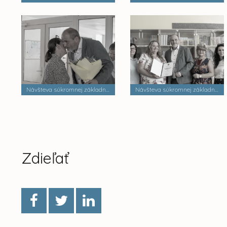
Návšteva súkromnej základnej školy Dobrá škola n.o.
Návšteva súkromnej základnej školy Palackého
Zdieľať