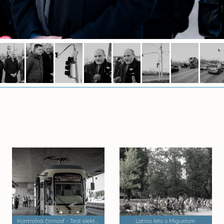
Kontrolná činnosť - Test električiek a trate MET 2
Latino leto s Miguelom