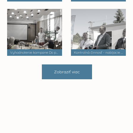
Vyhodnotenie kampane Do práce na bicykli
Kontrolná činnosť - nabíjacie stanice elektrobusov
Zobraziť viac