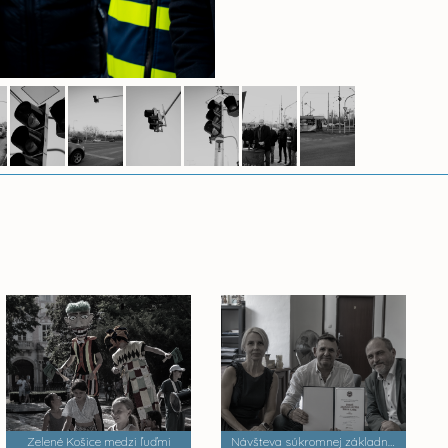
Zelené Košice medzi ľuďmi
Návšteva súkromnej základnej umeleckej školy Zádielska