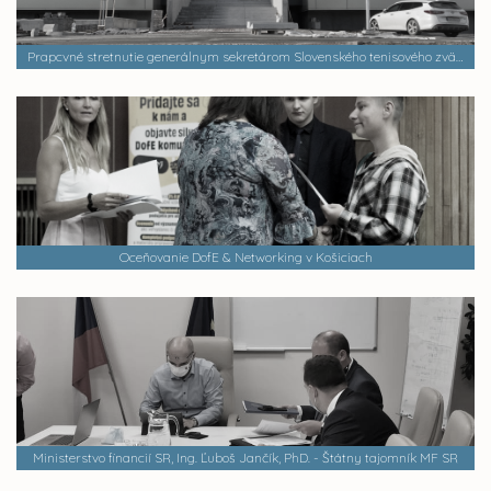
Prapcvné stretnutie generálnym sekretárom Slovenského tenisového zväzu pánom Igorom Moškom
Oceňovanie DofE & Networking v Košiciach
Ministerstvo financií SR, Ing. Ľuboš Jančík, PhD. - Štátny tajomník MF SR