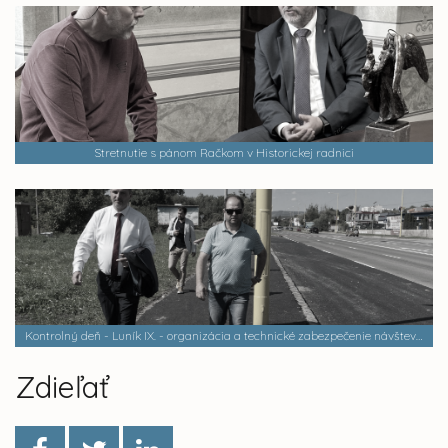
Stretnutie s pánom Račkom v Historickej radnici
Kontrolný deň - Luník IX. - organizácia a technické zabezpečenie návštevy Svätého otca Františka v košiciach
Zdieľať