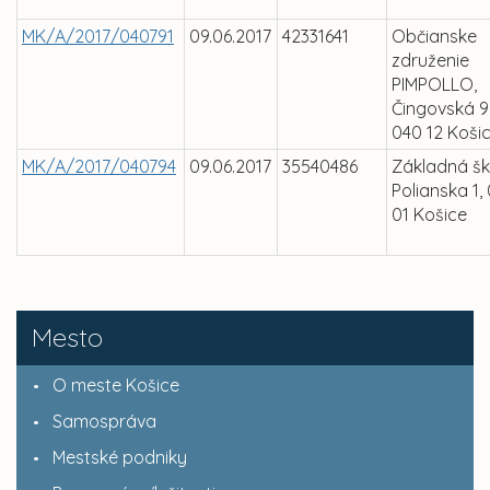
MK/A/2017/040791
09.06.2017
42331641
Občianske
združenie
PIMPOLLO,
Čingovská 9
040 12 Koši
MK/A/2017/040794
09.06.2017
35540486
Základná šk
Polianska 1,
01 Košice
Mesto
O meste Košice
Samospráva
Mestské podniky