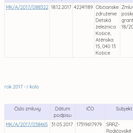
MK/A/2017/088322
18.12.2017
42241189
Občianske
Zmlu
združenie
posky
Detská
grant
železnica
18/2
Košice,
Aténska
15, 040 13
Košice
rok 2017 - I. kolo
Číslo zmluvy
Dátum
IČO
Subjekt
podpisu
MK/A/2017/038465
31.05.2017
17319617979
SRRZ-
Rodičovské