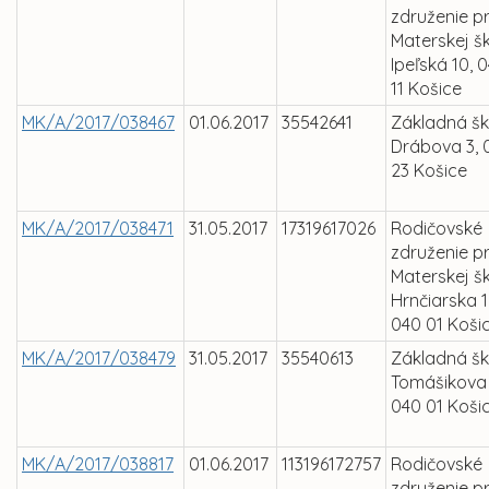
združenie pr
Materskej š
Ipeľská 10, 
11 Košice
MK/A/2017/038467
01.06.2017
35542641
Základná šk
Drábova 3, 
23 Košice
MK/A/2017/038471
31.05.2017
17319617026
Rodičovské
združenie pr
Materskej š
Hrnčiarska 1
040 01 Koši
MK/A/2017/038479
31.05.2017
35540613
Základná šk
Tomášikova 
040 01 Koši
MK/A/2017/038817
01.06.2017
113196172757
Rodičovské
združenie pr