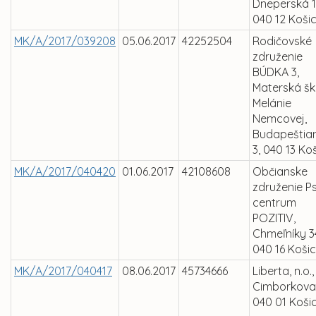
Dneperská 1
040 12 Koši
MK/A/2017/039208
05.06.2017
42252504
Rodičovské
združenie
BÚDKA 3,
Materská šk
Melánie
Nemcovej,
Budapeštia
3, 040 13 Ko
MK/A/2017/040420
01.06.2017
42108608
Občianske
združenie Ps
centrum
POZITIV,
Chmeľníky 3
040 16 Koši
MK/A/2017/040417
08.06.2017
45734666
Liberta, n.o.,
Cimborkova 
040 01 Koši