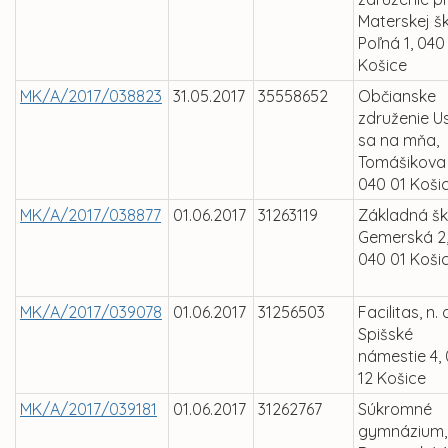
Materskej š
Poľná 1, 040
Košice
MK/A/2017/038823
31.05.2017
35558652
Občianske
združenie U
sa na mňa,
Tomášikova 
040 01 Koši
MK/A/2017/038877
01.06.2017
31263119
Základná šk
Gemerská 2
040 01 Koši
MK/A/2017/039078
01.06.2017
31256503
Facilitas, n. o
Spišské
námestie 4,
12 Košice
MK/A/2017/039181
01.06.2017
31262767
Súkromné
gymnázium,