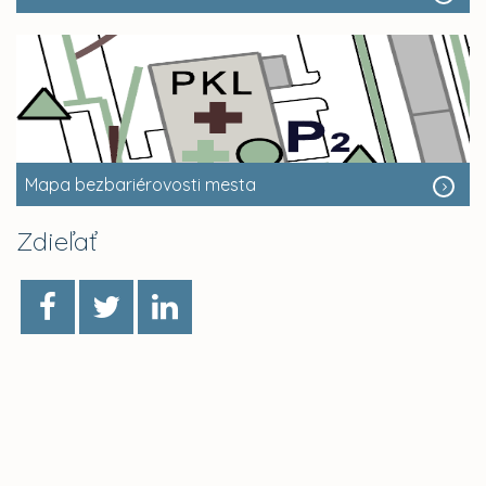
Mapa bezbariérovosti mesta
Zdieľať