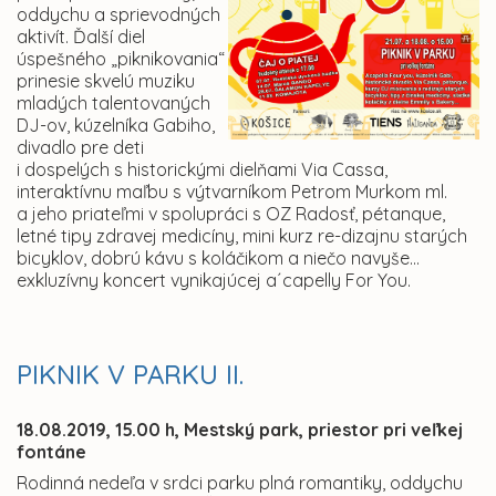
oddychu a sprievodných
aktivít. Ďalší diel
úspešného „piknikovania“
prinesie skvelú muziku
mladých talentovaných
DJ-ov, kúzelníka Gabiho,
divadlo pre deti
i dospelých s historickými dielňami Via Cassa,
interaktívnu maľbu s výtvarníkom Petrom Murkom ml.
a jeho priateľmi v spolupráci s OZ Radosť, pétanque,
letné tipy zdravej medicíny, mini kurz re-dizajnu starých
bicyklov, dobrú kávu s koláčikom a niečo navyše...
exkluzívny koncert vynikajúcej a´capelly For You.
PIKNIK V PARKU II.
18.08.2019, 15.00 h, Mestský park, priestor pri veľkej
fontáne
Rodinná nedeľa v srdci parku plná romantiky, oddychu