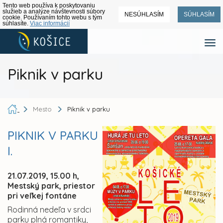
Tento web používa k poskytovaniu
služieb a analýze návštevnosti súbory
NESÚHLASÍM
SÚHLASÍM
cookie. Používaním tohto webu s tým
súhlasíte.
Viac informácií
Piknik v parku
Mesto
Piknik v parku
PIKNIK V PARKU
I.
21.07.2019, 15.00 h,
Mestský park, priestor
pri veľkej fontáne
Rodinná nedeľa v srdci
parku plná romantiky,