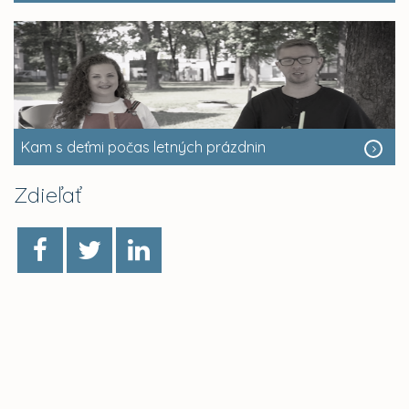
Kam s deťmi počas letných prázdnin
Zdieľať