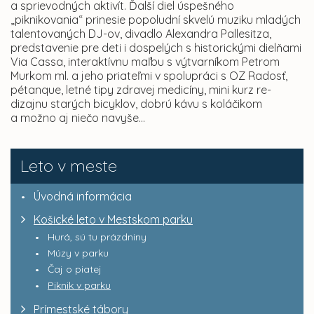
a sprievodných aktivít. Ďalší diel úspešného
„piknikovania“ prinesie popoludní skvelú muziku mladých
talentovaných DJ-ov, divadlo Alexandra Pallesitza,
predstavenie pre deti i dospelých s historickými dielňami
Via Cassa, interaktívnu maľbu s výtvarníkom Petrom
Murkom ml. a jeho priateľmi v spolupráci s OZ Radosť,
pétanque, letné tipy zdravej medicíny, mini kurz re-
dizajnu starých bicyklov, dobrú kávu s koláčikom
a možno aj niečo navyše...
Leto v meste
Úvodná informácia
Košické leto v Mestskom parku
Hurá, sú tu prázdniny
Múzy v parku
Čaj o piatej
Piknik v parku
Prímestské tábory