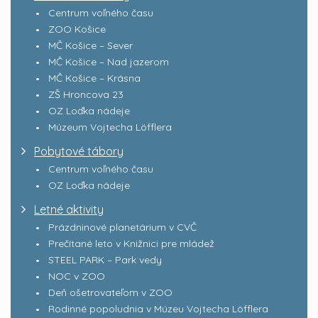
Centrum voľného času
ZOO Košice
MČ Košice – Sever
MČ Košice – Nad jazerom
MČ Košice – Krásna
ZŠ Hroncova 23
OZ Loďka nádeje
Múzeum Vojtecha Löfflera
Pobytové tábory
Centrum voľného času
OZ Loďka nádeje
Letné aktivity
Prázdninové planetárium v CVČ
Prečítané leto v Knižnici pre mládež
STEEL PARK – Park vedy
NOC v ZOO
Deň ošetrovateľom v ZOO
Rodinné popoludnia v Múzeu Vojtecha Löfflera