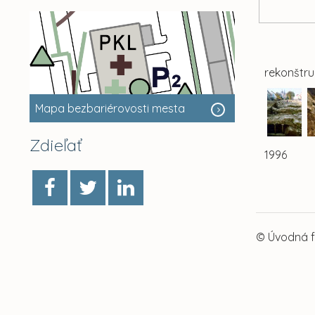
rekonštruk
Mapa bezbariérovosti mesta
Zdieľať
1
© Úvodná fo