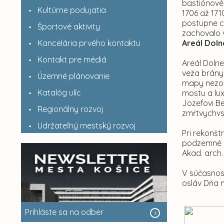
bastiónové 
Kultúrne podujatia
1706 až 171
postupne c
Športové aktivity
zachovalo 
Kancelária prvého kontaktu
Areál Doln
Kontakt pre médiá
Areál Doln
veža brány
Územné plánovanie
mapy nezob
Katalóg ulíc
mostu a lu
Jozefovi Be
Regionálny rozvoj
zmŕtvychvs
Udržateľný mestský rozvoj
Pri rekonšt
podzemné m
Akad. arch.
V súčasnos
osláv Dňa m
Prihláste sa na odber