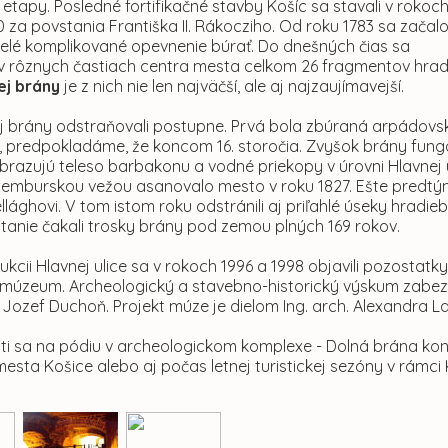
etapy. Posledné fortifikačné stavby Košíc sa stavali v rokoc
0 za povstania Františka II. Rákocziho. Od roku 1783 sa začal
elé komplikované opevnenie búrať. Do dnešných čias sa
v rôznych častiach centra mesta celkom 26 fragmentov hrad
ej brány
je z nich nie len najväčší, ale aj najzaujímavejší.
ej brány odstraňovali postupne. Prvá bola zbúraná arpádovs
, predpokladáme, že koncom 16. storočia. Zvyšok brány fungo
razujú teleso barbakonu a vodné priekopy v úrovni Hlavnej 
xemburskou vežou asanovalo mesto v roku 1827. Ešte predtým 
llághovi. V tom istom roku odstránili aj priľahlé úseky hradi
tanie čakali trosky brány pod zemou plných 169 rokov.
rukcii Hlavnej ulice sa v rokoch 1996 a 1998 objavili pozostat
úzeum. Archeologický a stavebno-historický výskum zabezpeč
 Jozef Duchoň. Projekt múze je dielom Ing. arch. Alexandra L
ti sa na pódiu v archeologickom komplexe - Dolná brána kona
esta Košice alebo aj počas letnej turistickej sezóny v rámci 