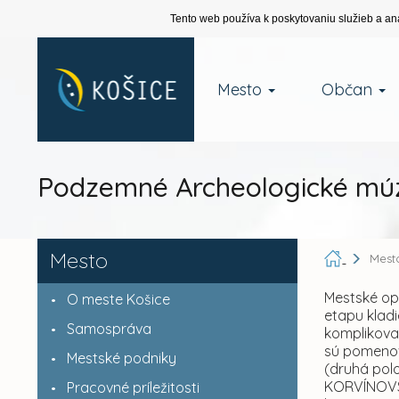
Tento web používa k poskytovaniu služieb a an
Mesto
Občan
Podzemné Archeologické múz
Mesto
Mest
Mestské ope
O meste Košice
etapu klad
Samospráva
komplikova
sú pomenov
Mestské podniky
(druhá polo
KORVÍNOVSK
Pracovné príležitosti