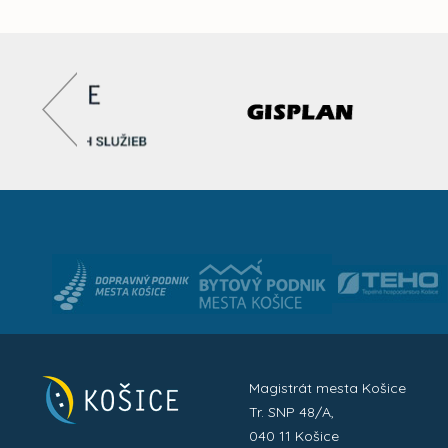
Magistrát mesta Košice
Tr. SNP 48/A,
040 11 Košice