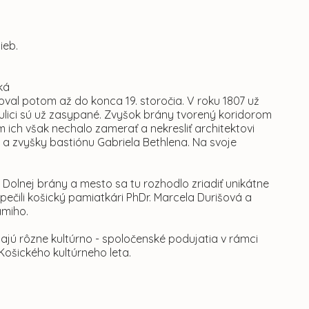
h
o
ieb.
ká
val potom až do konca 19. storočia. V roku 1807 už
ulici sú už zasypané. Zvyšok brány tvorený koridorom
ich však nechalo zamerať a nekresliť architektovi
eb a zvyšky bastiónu Gabriela Bethlena. Na svoje
ky Dolnej brány a mesto sa tu rozhodlo zriadiť unikátne
ili košický pamiatkári PhDr. Marcela Durišová a
amiho.
jú rôzne kultúrno - spoločenské podujatia v rámci
Košického kultúrneho leta.