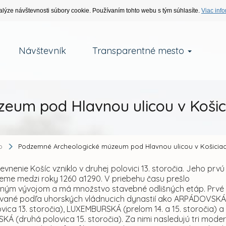
alýze návštevnosti súbory cookie. Používaním tohto webu s tým súhlasíte.
Viac info
Návštevník
Transparentné mesto
eum pod Hlavnou ulicou v Košic
o
Podzemné Archeologické múzeum pod Hlavnou ulicou v Košicia
vnenie Košíc vzniklo v druhej polovici 13. storočia. Jeho prvú
ieme medzi roky 1260 a1290. V priebehu času prešlo
ným vývojom a má množstvo stavebné odlišných etáp. Prvé t
ané podľa uhorských vládnucich dynastií ako ARPÁDOVSK
vica 13. storočia), LUXEMBURSKÁ (prelom 14. a 15. storočia) a
Á (druhá polovica 15. storočia). Za nimi nasledujú tri mode