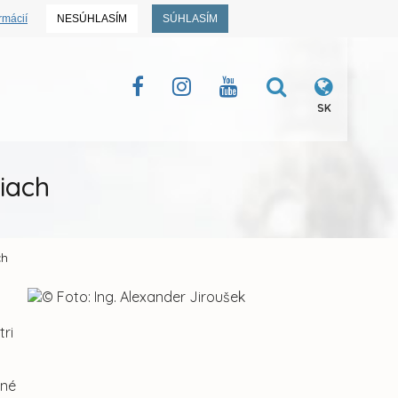
rmácií
NESÚHLASÍM
SÚHLASÍM
SK
iach
ch
ri
Á
rné