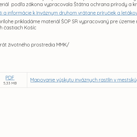
teriál podľa zákona vypracovala Štátna ochrana prírody a kr
i a informácie k Inváznym druhom vrátane príručiek a letáko
prílohe prikladáme materiál ŠOP SR vypracovaný pre územie 
h častiach Košíc
erát životného prostredia MMK/
PDF
Mapovanie výskytu inváznych rastlín v mestský
5,33 MB