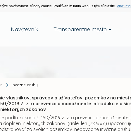
alýze návštevnosti súbory cookie. Používaním tohto webu s tým súhlasíte.
Viac info
Návštevník
Transparentné mesto
an
Invázne druhy
ie vlastníkov, správcov a užívateľov pozemkov na miest
150/2019 Z. z. o prevencii a manažmente introdukcie a š
 niektorých zákonov
ce podľa zákona č. 150/2019 Z. z. o prevencii a manažmente 
 doplnení niektorých zákonov (ďalej len „
zákon
“) upozorňuj
odstraňovať zo svojich pozemkov nepôvodné invázne druhy a