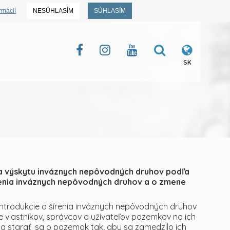
rmácií
NESÚHLASÍM
SÚHLASÍM
SK
a výskytu inváznych nepôvodných druhov podľa
írenia inváznych nepôvodných druhov a o zmene
introdukcie a šírenia inváznych nepôvodných druhov
e vlastníkov, správcov a užívateľov pozemkov na ich
 starať sa o pozemok tak, aby sa zamedzilo ich