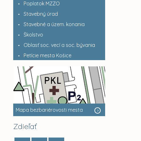
Poplatok MZZO
Stavebný úrad
Stavebné a územ. konania
Školstvo
Oblasť soc. vecí a soc. bývania
Petície mesta Košice
Mapa bezbariérovosti mesta
Zdieľať