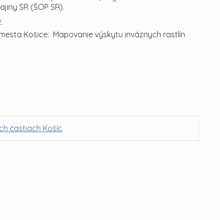
ajiny SR (ŠOP SR).
v
mesta Košice: Mapovanie výskytu inváznych rastlín
ch častiach Košíc