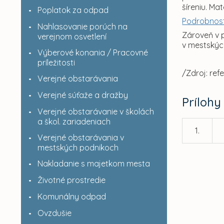
šíreniu. Ma
Poplatok za odpad
Podrobnost
Nahlasovanie porúch na
Zároveň v 
verejnom osvetlení
v mestskýc
Výberové konania / Pracovné
príležitosti
/Zdroj: ref
Verejné obstarávania
Verejné súťaže a dražby
Prílohy
Verejné obstarávanie v školách
a škol. zariadeniach
1.
Verejné obstarávania v
mestských podnikoch
Nakladanie s majetkom mesta
Životné prostredie
Komunálny odpad
Ovzdušie