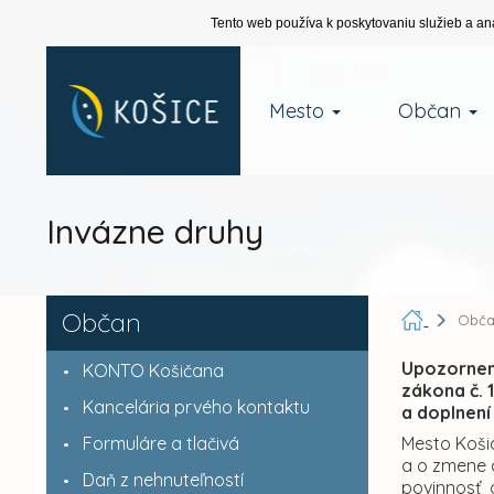
Tento web používa k poskytovaniu služieb a an
Mesto
Občan
Invázne druhy
Občan
Obč
Upozornen
KONTO Košičana
zákona č. 
Kancelária prvého kontaktu
a doplnení
Formuláre a tlačivá
Mesto Koši
a o zmene a
Daň z nehnuteľností
povinnosť 