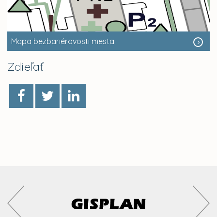
Mapa bezbariérovosti mesta
Zdieľať