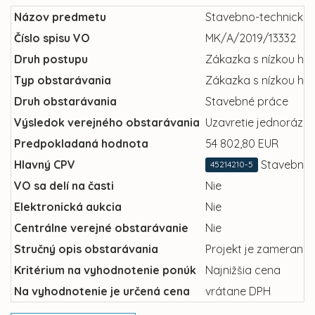
Názov predmetu
Stavebno-technické ú
Číslo spisu VO
MK/A/2019/13332
Druh postupu
Zákazka s nízkou ho
Typ obstarávania
Zákazka s nízkou ho
Druh obstarávania
Stavebné práce
Výsledok verejného obstarávania
Uzavretie jednorázov
Predpokladaná hodnota
54 802,80 EUR
Hlavný CPV
Stavebné p
45214210-5
VO sa delí na časti
Nie
Elektronická aukcia
Nie
Centrálne verejné obstarávanie
Nie
Stručný opis obstarávania
Projekt je zameraný 
Kritérium na vyhodnotenie ponúk
Najnižšia cena
Na vyhodnotenie je určená cena
vrátane DPH