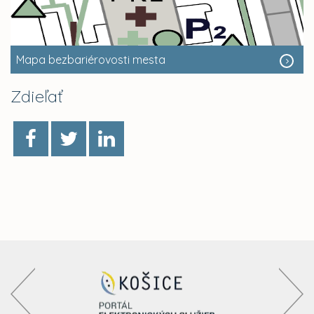
Mapa bezbariérovosti mesta
Zdieľať