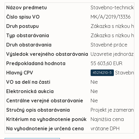
Názov predmetu
Stavebno-technické ú
Číslo spisu VO
MK/A/2019/13336
Druh postupu
Zákazka s nízkou ho
Typ obstarávania
Zákazka s nízkou ho
Druh obstarávania
Stavebné práce
Výsledok verejného obstarávania
Uzavretie jednorázov
Predpokladaná hodnota
55 603,60 EUR
Hlavný CPV
Stavebné p
45214210-5
VO sa delí na časti
Nie
Elektronická aukcia
Nie
Centrálne verejné obstarávanie
Nie
Stručný opis obstarávania
Projekt je zameraný 
Kritérium na vyhodnotenie ponúk
Najnižšia cena
Na vyhodnotenie je určená cena
vrátane DPH