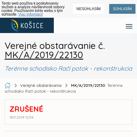
Tento web používa k poskytovaniu
služieb a analýze návštevnosti súbory
NESÚHLASÍM
SÚHLASÍM
cookie. Používaním tohto webu s tým
súhlasíte.
Viac informácií
Verejné obstarávanie č.
MK/A/2019/22130
Terénne schodisko Račí potok - rekonštrukcia
Verejné obstarávania
MK/A/2019/22130
: Terénne
schodisko Račí potok - rekonštrukcia
ZRUŠENÉ
18.11.2019 12:54