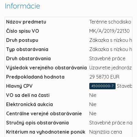
Informácie
Názov predmetu
Terénne schodisko Ra
Číslo spisu VO
MK/A/2019/22130
Druh postupu
Zákazka s nízkou ho
Typ obstarávania
Zákazka s nízkou ho
Druh obstarávania
Stavebné práce
Výsledok verejného obstarávania
Uzavretie jednorázov
Predpokladaná hodnota
29 587,10 EUR
Hlavný CPV
Stavebn
45000000-7
VO sa delí na časti
Nie
Elektronická aukcia
Nie
Centrálne verejné obstarávanie
Nie
Stručný opis obstarávania
Stavebné práce na re
Kritérium na vyhodnotenie ponúk
Najnižšia cena