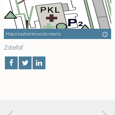
Mapa bezbariérovosti mesta
Zdieľať