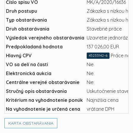
Číslo spisu VO
MK/A/2020/16636
Druh postupu
Zákazka s nízkou ho
Typ obstarávania
Zákazka s nízkou ho
Druh obstarávania
Stavebné práce
Výsledok verejného obstarávania
Uzavretie jednorázov
Predpokladaná hodnota
137 026,00 EUR
Hlavný CPV
Práce na 
45233142-6
VO sa delí na časti
Nie
Elektronická aukcia
Nie
Centrálne verejné obstarávanie
Nie
Stručný opis obstarávania
Uskutočnenie stavebn
Kritérium na vyhodnotenie ponúk
Najnižšia cena
Na vyhodnotenie je určená cena
vrátane DPH
KARTA OBSTARÁVANIA