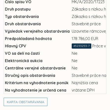
Číslo spisu VO
MK/A/2020/17223
Druh postupu
Zákazka s nízkou ho
Typ obstarávania
Zákazka s nízkou ho
Druh obstarávania
Stavebné práce
Výsledok verejného obstarávania
Uzavretie rámcovej 
Predpokladaná hodnota
178 786,00 EUR
Hlavný CPV
Práce vrc
45233253-7
VO sa delí na časti
Nie
Elektronická aukcia
Nie
Centrálne verejné obstarávanie
Nie
Stručný opis obstarávania
Stavebné práce na st
Kritérium na vyhodnotenie ponúk
Najnižšia cena
Na vyhodnotenie je určená cena
vrátane DPH
KARTA OBSTARÁVANIA