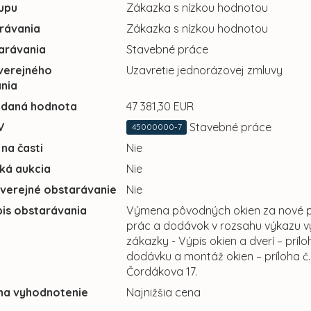
upu
Zákazka s nízkou hodnotou
rávania
Zákazka s nízkou hodnotou
arávania
Stavebné práce
verejného
Uzavretie jednorázovej zmluvy
nia
adaná hodnota
47 381,30 EUR
V
Stavebné práce
45000000-7
 na časti
Nie
cká aukcia
Nie
 verejné obstarávanie
Nie
pis obstarávania
Výmena pôvodných okien za nové pl
prác a dodávok v rozsahu výkazu vým
zákazky - Výpis okien a dverí – príl
dodávku a montáž okien – príloha č
Čordákova 17.
 na vyhodnotenie
Najnižšia cena