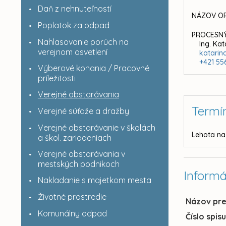
Daň z nehnuteľností
NÁZOV OR
Poplatok za odpad
PROCESNÝ
Nahlasovanie porúch na
Ing. Ka
verejnom osvetlení
katarin
+421 55
Výberové konania / Pracovné
príležitosti
Verejné obstarávania
Termí
Verejné súťaže a dražby
Verejné obstarávanie v školách
Lehota na
a škol. zariadeniach
Verejné obstarávania v
mestských podnikoch
Informá
Nakladanie s majetkom mesta
Životné prostredie
Názov pr
Komunálny odpad
Číslo spis