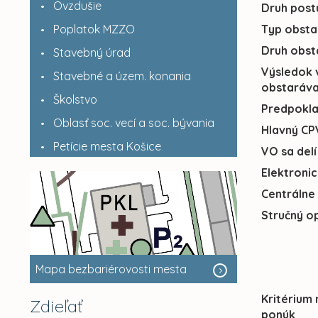
Ovzdušie
Druh post
Poplatok MZZO
Typ obsta
Druh obst
Stavebný úrad
Výsledok 
Stavebné a územ. konania
obstaráva
Školstvo
Predpokl
Oblasť soc. vecí a soc. bývania
Hlavný CP
Petície mesta Košice
VO sa delí
Elektroni
Centrálne
Stručný o
Mapa bezbariérovosti mesta
Kritérium
Zdieľať
ponúk