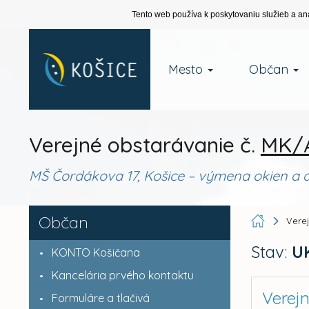
Tento web používa k poskytovaniu služieb a an
Mesto
Občan
Verejné obstarávanie č.
MK/A
MŠ Čordákova 17, Košice – výmena okien a d
Občan
Vere
Stav:
U
KONTO Košičana
Kancelária prvého kontaktu
Verej
Formuláre a tlačivá