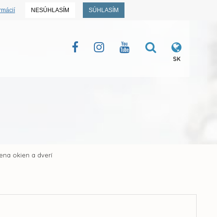
rmácií
NESÚHLASÍM
SÚHLASÍM
SK
ena okien a dverí