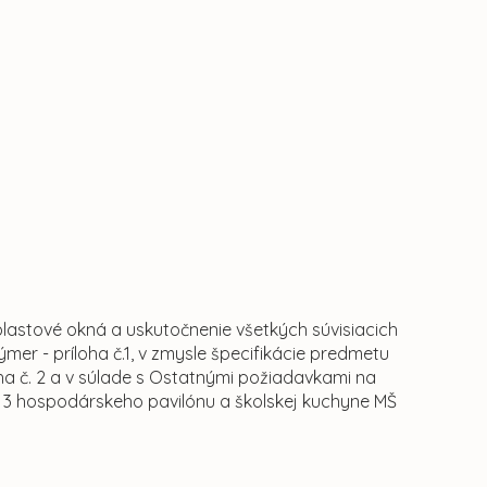
astové okná a uskutočnenie všetkých súvisiacich
er - príloha č.1, v zmysle špecifikácie predmetu
oha č. 2 a v súlade s Ostatnými požiadavkami na
. 3 hospodárskeho pavilónu a školskej kuchyne MŠ