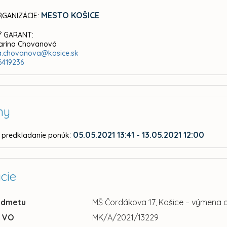
MESTO KOŠICE
GANIZÁCIE:
 GARANT:
tarína Chovanová
a.chovanova@kosice.sk
6419236
ny
:
05.05.2021 13:41 - 13.05.2021 12:00
 predkladanie ponúk
cie
edmetu
MŠ Čordákova 17, Košice – výmena o
u VO
MK/A/2021/13229