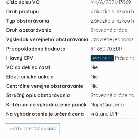
Číslo spisu VO
MK/A/2021/13969
Druh postupu
Zákazka s nízkou ho
Typ obstarávania
Zákazka s nízkou ho
Druh obstarávania
Stavebné práce
Výsledok verejného obstarávania
Uzavretie jednorázov
Predpokladaná hodnota
94 680,70 EUR
Hlavný CPV
Práce na ú
45233141-9
VO sa delí na časti
Nie
Elektronická aukcia
Nie
Centrálne verejné obstarávanie
Nie
Stručný opis obstarávania
Stavebné práce na ob
Kritérium na vyhodnotenie ponúk
Najnižšia cena
Na vyhodnotenie je určená cena
vrátane DPH
KARTA OBSTARÁVANIA