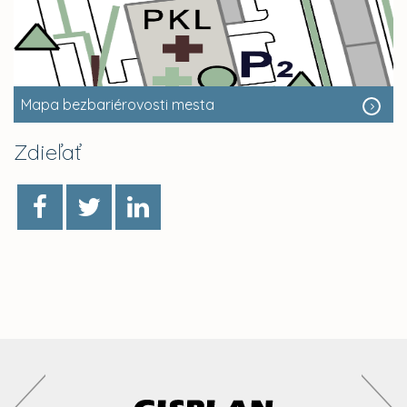
Mapa bezbariérovosti mesta
Zdieľať