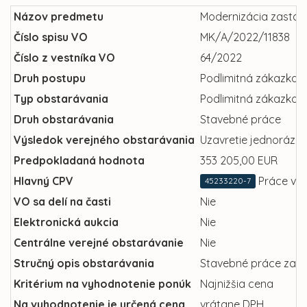
Názov predmetu
Modernizácia zastávo
Číslo spisu VO
MK/A/2022/11838
Číslo z vestníka VO
64/2022
Druh postupu
Podlimitná zákazka
Typ obstarávania
Podlimitná zákazka b
Druh obstarávania
Stavebné práce
Výsledok verejného obstarávania
Uzavretie jednorázov
Predpokladaná hodnota
353 205,00 EUR
Hlavný CPV
Práce vrc
45233220-7
VO sa delí na časti
Nie
Elektronická aukcia
Nie
Centrálne verejné obstarávanie
Nie
Stručný opis obstarávania
Stavebné práce zahŕň
Kritérium na vyhodnotenie ponúk
Najnižšia cena
Na vyhodnotenie je určená cena
vrátane DPH