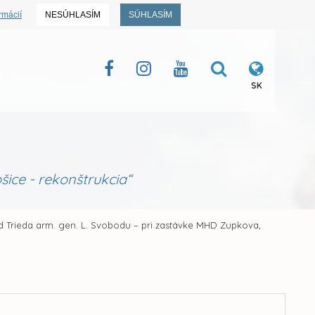
rmácií
NESÚHLASÍM
SÚHLASÍM
SK
ice - rekonštrukcia“
 Trieda arm. gen. L. Svobodu – pri zastávke MHD Zupkova,