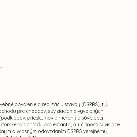
e
né povolenie a realizáciu stavby (DSPRS), t. j.
odchodu pre chodcov, súvisiacich a vyvolaných
(podkladov, prieskumov a meraní) a súvisiacej
 autorského dohľadu projektanta, a. i. činnosti súvisiace
iadnym a včasným odovzdaním DSPRS verejnému