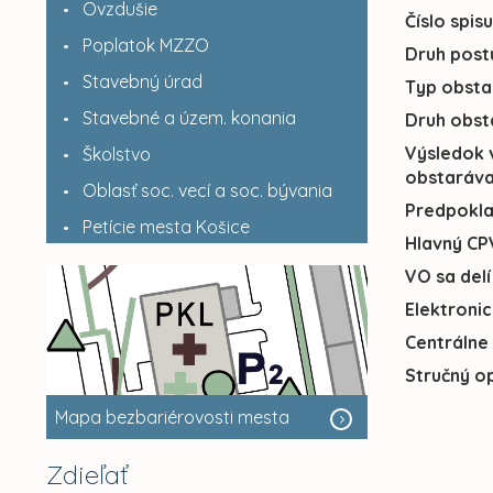
Ovzdušie
Číslo spis
Poplatok MZZO
Druh post
Stavebný úrad
Typ obsta
Stavebné a územ. konania
Druh obst
Výsledok 
Školstvo
obstaráva
Oblasť soc. vecí a soc. bývania
Predpokl
Petície mesta Košice
Hlavný CP
VO sa delí
Elektroni
Centrálne
Stručný o
Mapa bezbariérovosti mesta
Zdieľať