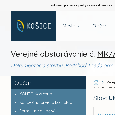
Tento web používa k poskytovaniu služieb a an
Mesto
Občan
Verejné obstarávanie č.
MK/A
Dokumentácia stavby „Podchod Trieda arm. g
Občan
Vere
Košice - reko
KONTO Košičana
Stav:
U
Kancelária prvého kontaktu
Formuláre a tlačivá