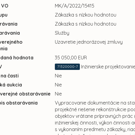
u VO
MK/A/2022/15415
upu
Zákazka s nízkou hodnotou
rávania
Zákazka s nízkou hodnotou
arávania
Služby
verejného
Uzavretie jednorázovej zmluvy
nia
adaná hodnota
35 050,00 EUR
V
Inžinierske projektovani
71320000-7
 na časti
Nie
cká aukcia
Nie
 verejné obstarávanie
Nie
pis obstarávania
Vypracovanie dokumentácie na staveb
projekčné riešenie rekonštrukcie p
objektov vrátane prípravných prác 
inžinierskej činnosti, výkon činnosti
s vykonaním predmetu zákazky, r