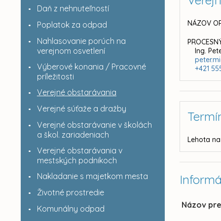
Verej
Daň z nehnuteľností
NÁZOV OR
Poplatok za odpad
Nahlasovanie porúch na
PROCESNÝ
verejnom osvetlení
Ing. Pet
peter.m
Výberové konania / Pracovné
+421 55
príležitosti
Verejné obstarávania
Verejné súťaže a dražby
Termí
Verejné obstarávanie v školách
a škol. zariadeniach
Lehota na
Verejné obstarávania v
mestských podnikoch
Nakladanie s majetkom mesta
Informá
Životné prostredie
Názov pr
Komunálny odpad