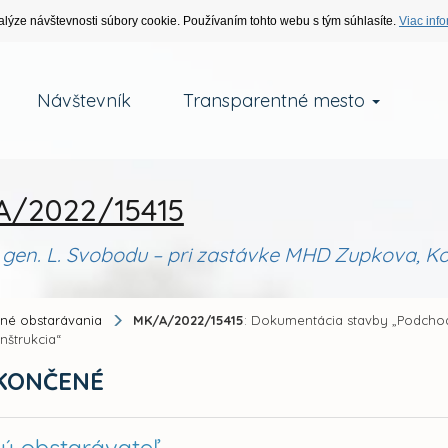
alýze návštevnosti súbory cookie. Používaním tohto webu s tým súhlasíte.
Viac info
Návštevník
Transparentné mesto
/2022/15415
en. L. Svobodu – pri zastávke MHD Zupkova, Koš
jné obstarávania
MK/A/2022/15415
: Dokumentácia stavby „Podchod
nštrukcia“
KONČENÉ