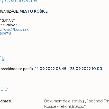
ný obstarávateľ
MESTO KOŠICE
GANIZÁCIE:
 GARANT:
er Michlovič
ichlovic@kosice.sk
5419716
ny
:
14.09.2022 08:45 - 28.09.2022 10:00
 predkladanie ponúk
cie
edmetu
Dokumentácia stavby „Podchod Trie
Košice - rekonštrukcia“