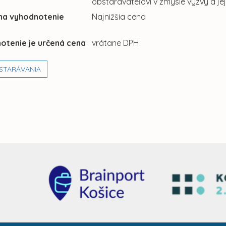
obstarávateľovi v zmysle výzvy a jej prí
 na vyhodnotenie
Najnižšia cena
otenie je určená cena
vrátane DPH
STARÁVANIA