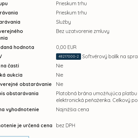
upu
Prieskum trhu
rávania
Prieskum trhu
arávania
Služby
verejného
Bez uzatvorenie zmluvy
nia
adaná hodnota
0,00 EUR
V
Softvérový balík na spra
48217000-2
 na časti
Nie
cká aukcia
Nie
 verejné obstarávanie
Nie
pis obstarávania
Platobná brána umožňujúca platbu ka
elektronická peňaženka. Celkový poč
 na vyhodnotenie
Najnižšia cena
otenie je určená cena
bez DPH