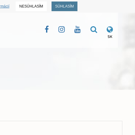
rmácií
NESÚHLASÍM
SÚHLASÍM
SK