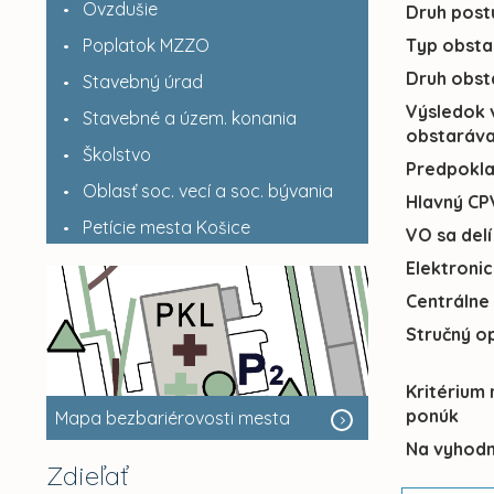
Ovzdušie
Druh post
Poplatok MZZO
Typ obsta
Druh obst
Stavebný úrad
Výsledok 
Stavebné a územ. konania
obstaráva
Školstvo
Predpokl
Oblasť soc. vecí a soc. bývania
Hlavný CP
Petície mesta Košice
VO sa delí
Elektroni
Centrálne
Stručný o
Kritérium
ponúk
Mapa bezbariérovosti mesta
Na vyhodn
Zdieľať