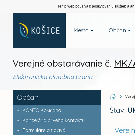
Tento web používa k poskytovaniu služieb a an
Mesto
Občan
Verejné obstarávanie č.
MK/A
Elektronická platobná brána
Občan
Vere
Stav:
U
KONTO Košičana
Kancelária prvého kontaktu
Verej
Formuláre a tlačivá