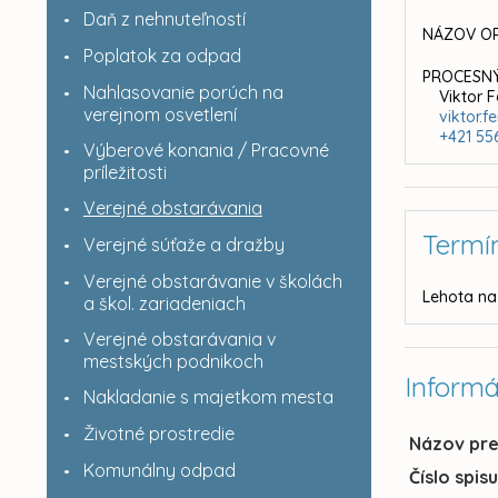
Daň z nehnuteľností
NÁZOV OR
Poplatok za odpad
PROCESNÝ
Nahlasovanie porúch na
Viktor 
verejnom osvetlení
viktor.
+421 55
Výberové konania / Pracovné
príležitosti
Verejné obstarávania
Termí
Verejné súťaže a dražby
Verejné obstarávanie v školách
Lehota na
a škol. zariadeniach
Verejné obstarávania v
mestských podnikoch
Informá
Nakladanie s majetkom mesta
Životné prostredie
Názov pr
Komunálny odpad
Číslo spis