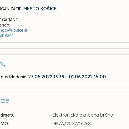
MESTO KOŠICE
GANIZÁCIE:
 GARANT:
Fenďa
fenda@kosice.sk
6419244
ny
:
27.05.2022 13:39 - 01.06.2022 15:00
 predkladanie
cie
edmetu
Elektronická platobná brána
u VO
MK/A/2022/16268