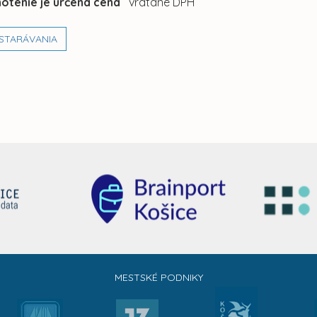
otenie je určená cena
vrátane DPH
STARÁVANIA
MESTSKÉ PODNIKY