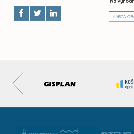
Na vyhodn
KARTA OB