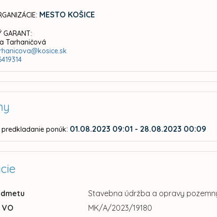
MESTO KOŠICE
GANIZÁCIE:
 GARANT:
na Tarhaničová
rhanicova@kosice.sk
6419314
ny
:
01.08.2023 09:01 - 28.08.2023 00:09
 predkladanie ponúk
cie
edmetu
Stavebna údržba a opravy pozemn
u VO
MK/A/2023/19180