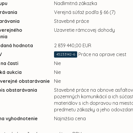
upu
Nadlimitná zákazka
rávania
Verejná súťaž podľa § 66 (7)
arávania
Stavebné práce
verejného
Uzavretie rámcovej dohody
nia
adaná hodnota
2 839 440,00 EUR
V
Práce na oprave ciest
45233142-6
 na časti
Nie
cká aukcia
Nie
 verejné obstarávanie
Nie
pis obstarávania
Stavebné práce na obnove asfaltov
pozemných komunikácií a ich súčas
materiálov s ich dopravou na miesto 
predmetu zákazky a jeho odovzdani
 na vyhodnotenie
Najnižšia cena