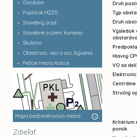
Ovzdušie
Druh post
Poplatok MZZO
Typ obsta
Druh obst
Stavebný úrad
Výsledok 
Stavebné a územ. konania
obstaráva
Školstvo
Predpokl
Oblasť soc. vecí a soc. bývania
Hlavný CP
Petície mesta Košice
VO sa delí
Elektroni
Centrálne
Stručný o
Mapa bezbariérovosti mesta
Kritérium
ponúk
Zdieľať