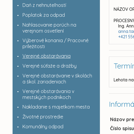
Daň z nehnuteľností
NÁZOV OR
Poplatok za odpad
PROCESNÝ
Nahlasovanie porúch na
Ing. An
verejnom osvetlení
anna.ta
+421 55
Výberové konania / Pracovné
príležitosti
Verejné obstarávania
Termí
Verejné súťaže a dražby
Verejné obstarávanie v školách
Lehota na
a škol. zariadeniach
Verejné obstarávania v
mestských podnikoch
Informá
Nakladanie s majetkom mesta
Životné prostredie
Názov pr
Komunálny odpad
Číslo spis