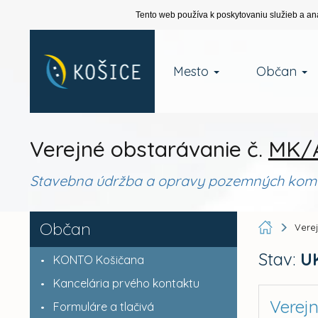
Tento web používa k poskytovaniu služieb a an
Mesto
Občan
Verejné obstarávanie č.
MK/A
Stavebna údržba a opravy pozemných komu
Občan
Vere
Stav:
U
KONTO Košičana
Kancelária prvého kontaktu
Verej
Formuláre a tlačivá