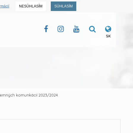
rmácií
NESÚHLASÍM
SÚHLASÍM
SK
ozemných komunkácií 2023/2024