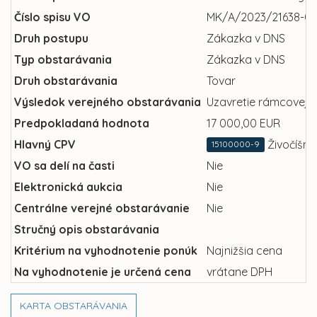
Číslo spisu VO
MK/A/2023/21638-01
Druh postupu
Zákazka v DNS
Typ obstarávania
Zákazka v DNS
Druh obstarávania
Tovar
Výsledok verejného obstarávania
Uzavretie rámcovej 
Predpokladaná hodnota
17 000,00 EUR
Hlavný CPV
Živočíšne
15100000-9
VO sa delí na časti
Nie
Elektronická aukcia
Nie
Centrálne verejné obstarávanie
Nie
Stručný opis obstarávania
Kritérium na vyhodnotenie ponúk
Najnižšia cena
Na vyhodnotenie je určená cena
vrátane DPH
KARTA OBSTARÁVANIA