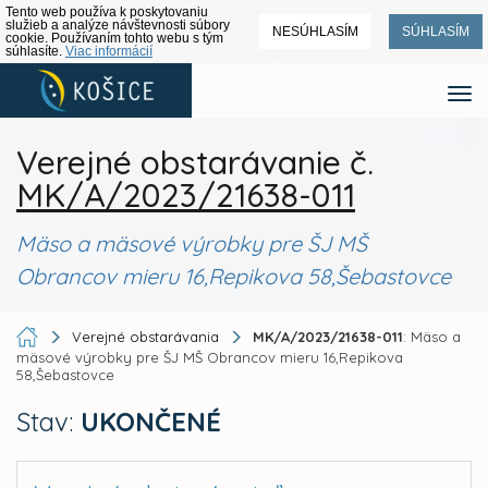
Tento web používa k poskytovaniu
služieb a analýze návštevnosti súbory
NESÚHLASÍM
SÚHLASÍM
cookie. Používaním tohto webu s tým
súhlasíte.
Viac informácií
Verejné obstarávanie č.
MK/A/2023/21638-011
Mäso a mäsové výrobky pre ŠJ MŠ
Obrancov mieru 16,Repikova 58,Šebastovce
Verejné obstarávania
MK/A/2023/21638-011
: Mäso a
mäsové výrobky pre ŠJ MŠ Obrancov mieru 16,Repikova
58,Šebastovce
Stav:
UKONČENÉ