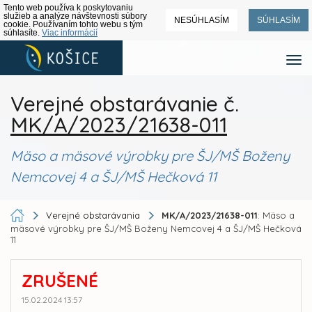
Tento web používa k poskytovaniu
služieb a analýze návštevnosti súbory
NESÚHLASÍM
SÚHLASÍM
cookie. Používaním tohto webu s tým
súhlasíte.
Viac informácií
Verejné obstarávanie č.
MK/A/2023/21638-011
Mäso a mäsové výrobky pre ŠJ/MŠ Boženy
Nemcovej 4 a ŠJ/MŠ Hečková 11
Verejné obstarávania
MK/A/2023/21638-011
: Mäso a
mäsové výrobky pre ŠJ/MŠ Boženy Nemcovej 4 a ŠJ/MŠ Hečková
11
ZRUŠENÉ
15.02.2024 13:57