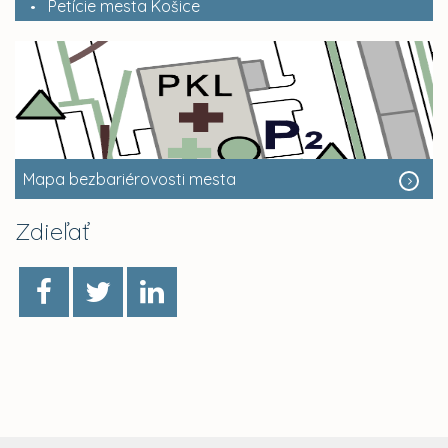
Petície mesta Košice
Mapa bezbariérovosti mesta
Zdieľať