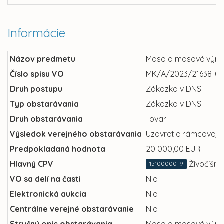
Informácie
Názov predmetu
Mäso a mäsové výro
Číslo spisu VO
MK/A/2023/21638-01
Druh postupu
Zákazka v DNS
Typ obstarávania
Zákazka v DNS
Druh obstarávania
Tovar
Výsledok verejného obstarávania
Uzavretie rámcovej 
Predpokladaná hodnota
20 000,00 EUR
Hlavný CPV
Živočíšne
15100000-9
VO sa delí na časti
Nie
Elektronická aukcia
Nie
Centrálne verejné obstarávanie
Nie
Stručný opis obstarávania
Mäso a mäsové výro